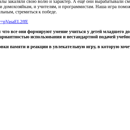
алы закаляли свою волю и характер. А ещё они вырабатывали см
- и домохозяйкам, и учителям, и программистам. Наша игра пом
льным, стремиться к победе.
?v=pVasaEL2ffE
 что все они формируют умение учиться у детей младшего д
риантностью использования и нестандартной подачей учебног
ки памяти и реакции в увлекательную игру, в которую хочет