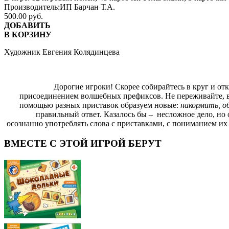
Производитель:
ИП Барчан Т.А.
500.00 руб.
ДОБАВИТЬ
В КОРЗИНУ
Художник Евгения Колядинцева
Дорогие игроки! Скорее собирайтесь в круг и откр
присоединением волшебных префиксов. Не переживайте, вы
помощью разных приставок образуем новые:
накормить, о
правильный ответ. Казалось бы – несложное дело, но 
осознанно употреблять слова с приставками, с пониманием их
ВМЕСТЕ С ЭТОЙ ИГРОЙ БЕРУТ