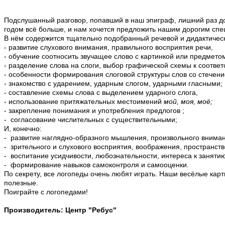
Подслушанный разговор, попавший в наш эпиграф, лишний раз до
годом всё больше, и нам хочется предложить нашим дорогим сп
В нём содержится тщательно подобранный речевой и дидактичес
- развитие слухового внимания, правильного восприятия речи,
- обучение соотносить звучащее слово с картинкой или предмето
- разделение слова на слоги, выбор графической схемы к соотве
- особенности формирования слоговой структуры слов со стечени
- знакомство с ударением, ударным слогом, ударными гласными
- составление схемы слова с выделением ударного слога,
- использование притяжательных местоимений
мой, моя, моё;
- закрепление понимания и употребления предлогов ;
- согласование числительных с существительными;
И, конечно:
- развитие наглядно-образного мышления, произвольного вниман
-
зрительного и слухового восприятия, воображения, пространст
- воспитание усидчивости, любознательности, интереса к занятию
- формирование навыков самоконтроля и самооценки.
По секрету, все логопеды очень любят играть. Наши весёлые кар
полезные.
Поиграйте с логопедами!
Производитель: Центр "Ребус"