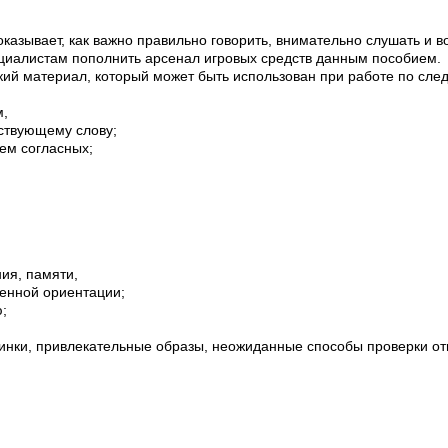
казывает, как важно правильно говорить, внимательно слушать и 
ециалистам пополнить арсенал игровых средств данным пособием.
кий материал, который может быть использован при работе по сл
м,
тствующему слову;
ем согласных;
;
ия, памяти,
венной ориентации;
;
тинки, привлекательные образы, неожиданные способы проверки от