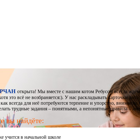
АРЧАН
открыта! Мы вместе с нашим котом Ребусом всегда ждём 
отя это всё не возбраняется:). У нас раскладывать карточки ло
 как всегда для неё потребуются терпение и упорство, внимание 
елать трудные задания – понятными, а непонятные правила – ин
е вы найдёте:
уже учится в начальной школе