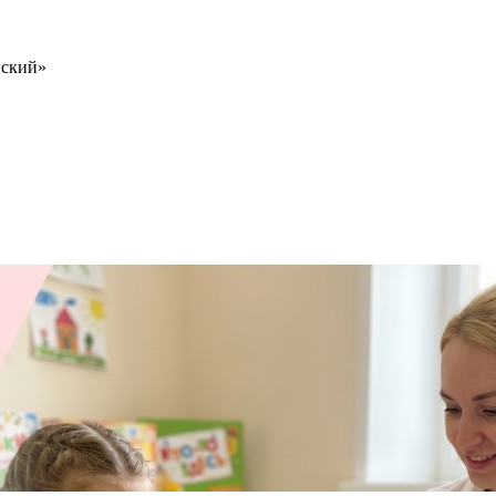
вский»