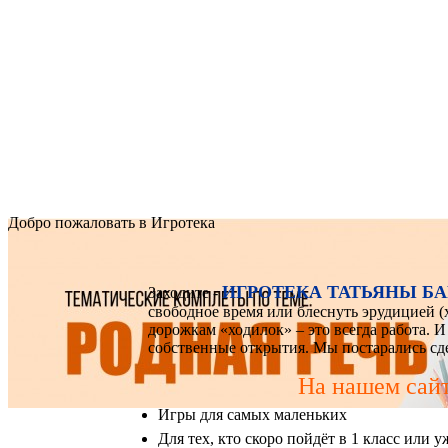
Добро пожаловать в Игротека
ИГРОТЕКА ТАТЬЯНЫ Б
Заходите -
свободное время или блеснуть эрудицией (х
дорожкам «ходилок» – это всегда работа. И
собственные открытия. Мы постарались сд
На нашем сайт
Игры для самых маленьких
Для тех, кто скоро пойдёт в 1 класс или 