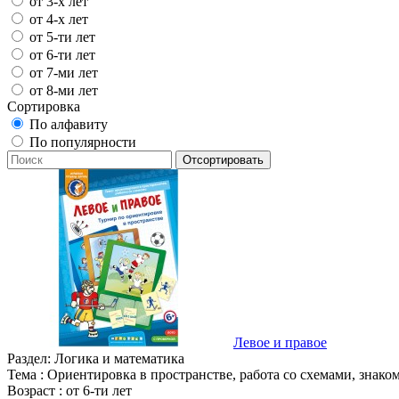
от 3-х лет
от 4-х лет
от 5-ти лет
от 6-ти лет
от 7-ми лет
от 8-ми лет
Сортировка
По алфавиту
По популярности
Левое и правое
Раздел:
Логика и математика
Тема :
Ориентировка в пространстве, работа со схемами, знако
Возраст :
от 6-ти лет