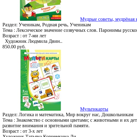
Мудрые советы, мудрёная 
Раздел:
Ученикам, Родная речь, Ученикам
Тема :
Лексическое значение созвучных слов. Паронимы русско
Возраст :
от 7-ми лет
Художник Людмила Двин..
850.00 руб.
Мультикарты
Раздел:
Логика и математика, Мир вокруг нас, Дошкольникам
Тема :
Знакомство с основными цветами; с животными и их дет
развитие внимания и зрительной памяти.
Возраст :
от 3-х лет
Художник Татьяна Корчемкина Ди..