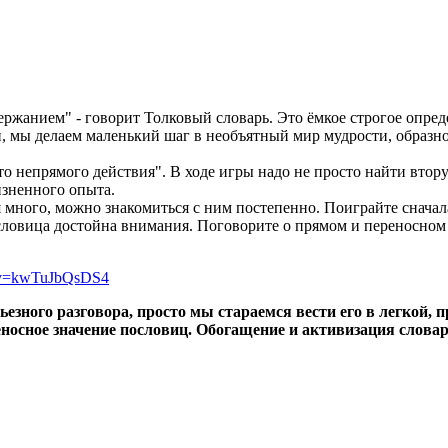
ержанием" - говорит Толковый словарь. Это ёмкое строгое опред
 мы делаем маленький шаг в необъятный мир мудрости, образно
то непрямого действия". В ходе игры надо не просто найти втор
изненного опыта.
я много, можно знакомиться с ним постепенно. Поиграйте снача
ловица достойна внимания. Поговорите о прямом и переносном 
h?v=kwTuJbQsDS4
рьезного разговора, просто мы стараемся вести его в легкой
носное значение пословиц. Обогащение и активизация словар