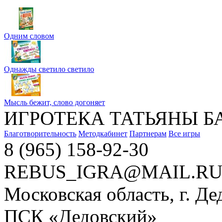
Одним словом
Однажды светило светило
Мысль бежит, слово догоняет
ИГРОТЕКА ТАТЬЯНЫ Б
Благотворительность
Методкабинет
Партнерам
Все игры
8 (965) 158-92-30
REBUS_IGRA@MAIL.R
Московская область, г. Де
ПСК «Дедовский»